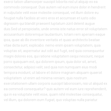
exerci tation ullamcorper suscipit lobortis nisl ut aliquip ex ea
commodo consequat. Duis autem vel eum iriure dolor in hendrerit
in vulputate velit esse molestie consequat, vel illum dolore eu
feugiat nulla facilisis at vero eros et accumsan et iusto odio
dignissim qui blandit praesent luptatum zzril delenit augue
duis.Sed ut perspiciatis, unde omnis iste natus error sit voluptatem
accusantium doloremque laudantium, totam rem aperiam eaque
ipsa, quae ab illo inventore veritatis et quasi architecto beatae
vitae dicta sunt, explicabo. nemo enim ipsam voluptatem, quia
voluptas sit, aspernatur aut odit aut fugit, sed quia consequuntur
magni dolores eos, qui ratione voluptatem sequi nesciunt, neque
porro quisquam est, qui dolorem ipsum, quia dolor sit, amet,
consectetur, adipisci velit, sed quia non numquam eius modi
tempora incidunt, ut labore et dolore magnam aliquam quaerat
voluptatem. ut enim ad minima veniam, quis nostrum
exercitationem ullam corporis suscipit laboriosam, nisi ut aliquid ex
ea commodi consequatur? quis autem vel eum iure reprehenderit,
qui in ea voluptate velit esse, quam nihil molestiae consequatur,
vel illum, qui dolorem eum fugiat, quo voluptas nulla pariatur.